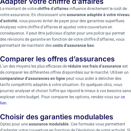
Adapter votre chiffre d’affaires
Le montant de votre
chiffre d’affaires
influence directement le coût de
votre assurance. En choisissant une
assurance adaptée à votre niveau
d’activité
, vous pouvez éviter de payer pour des garanties superflues.
Analysez votre chiffre d’affaires et ajustez votre couverture en
conséquence. Il peut être judicieux d’opter pour une police qui permet
des révisions de garantie en fonction de votre chiffre d’affaires, vous
permettant de maintenir des
coûts d’assurance bas
.
Comparer les offres d’assurances
L’un des moyens les plus efficaces de
réduire vos frais d’assurance
est
de comparer les différentes offres disponibles sur le marché. Utiliser un
comparateur d’assurances en ligne
peut vous aider à dénicher des
tarifs compétitifs adaptés à votre situation. En quelques clics, vous
pourrez analyser et choisir l’offre qui répond le mieux à vos besoins sans
exploser votre budget. Pour comparer les options, rendez-vous sur
ce
lien
.
Choisir des garanties modulables
Optez pour une
assurance modulable
. Ces formules vous permettent
d’adapter votre couverture en fonction de l’évolution de votre activité. Si