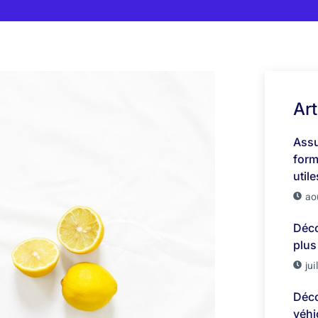
Art
Assu
form
utile
ao
Déco
plus
jui
Déco
véhi