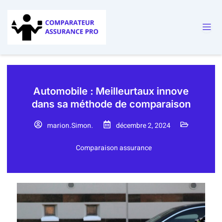
Automobile : Meilleurtaux innove
dans sa méthode de comparaison
marion.Simon.
décembre 2, 2024
Comparaison assurance