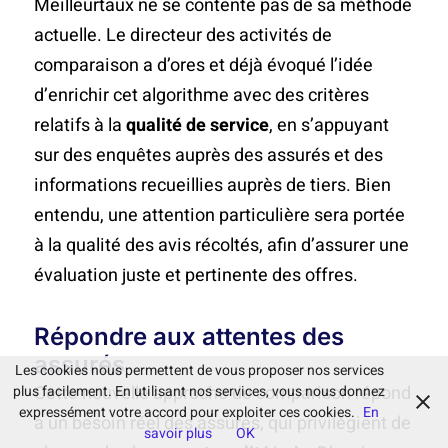
Meilleurtaux ne se contente pas de sa méthode
actuelle. Le directeur des activités de
comparaison a d’ores et déjà évoqué l’idée
d’enrichir cet algorithme avec des critères
relatifs à la
qualité de service
, en s’appuyant
sur des enquêtes auprès des assurés et des
informations recueillies auprès de tiers. Bien
entendu, une attention particulière sera portée
à la qualité des avis récoltés, afin d’assurer une
évaluation juste et pertinente des offres.
Répondre aux attentes des
assurés
Les cookies nous permettent de vous proposer nos services
Cette nouvelle approche de comparison répond
plus facilement. En utilisant nos services, vous nous donnez
expressément votre accord pour exploiter ces cookies.
En
à un besoin réel des assurés, qui privilégient de
savoir plus
OK