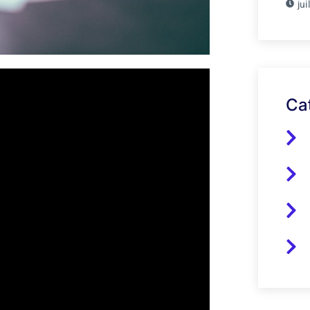
jui
Ca