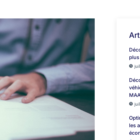
Art
Déco
plus
jui
Déco
véhi
MAA
jui
Opti
les 
écon