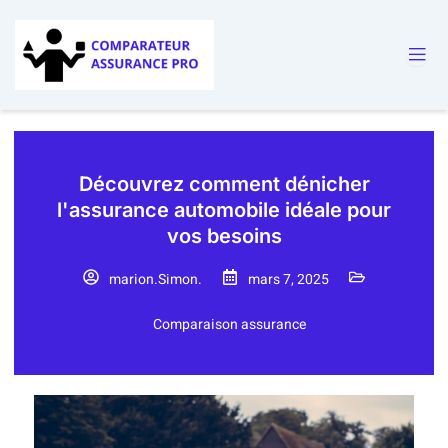
Découvrez comment dénicher
l'assurance automobile idéale pour
vos besoins
marion.Simon.
mars 7, 2025
Comparaison assurance