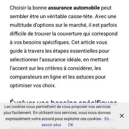
Choisir la bonne
assurance automobile
peut
sembler être un véritable casse-tête. Avec une
multitude d’options sur le marché, il est parfois
difficile de trouver la couverture qui correspond
à vos besoins spécifiques. Cet article vous
guide à travers les étapes essentielles pour
sélectionner l’assurance idéale, en mettant
l’accent sur les critères à considérer, les
comparateurs en ligne et les astuces pour
optimiser vos choix.
Évaluer vos besoins spécifiques
Les cookies nous permettent de vous proposer nos services
Avant de vous plonger dans les offres
plus facilement. En utilisant nos services, vous nous donnez
expressément votre accord pour exploiter ces cookies.
En
disponibles, commencez par dresser un bilan
savoir plus
OK
de vos besoins. Posez-vous des questions clés :